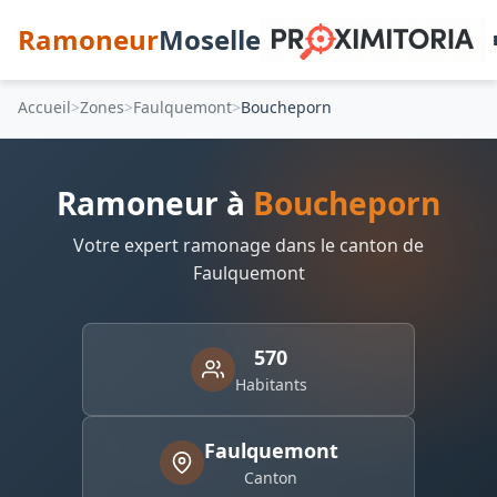
Ramoneur
Moselle
Accueil
Zones
Faulquemont
Boucheporn
Ramoneur à
Boucheporn
Votre expert ramonage dans le canton de
Faulquemont
570
Habitants
Faulquemont
Canton