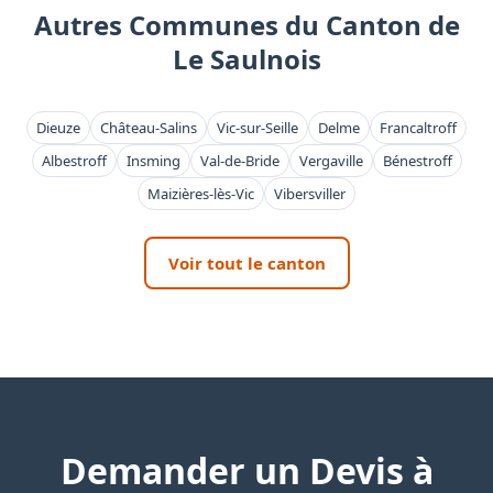
Autres Communes du Canton de
Le Saulnois
Dieuze
Château-Salins
Vic-sur-Seille
Delme
Francaltroff
Albestroff
Insming
Val-de-Bride
Vergaville
Bénestroff
Maizières-lès-Vic
Vibersviller
Voir tout le canton
Demander un Devis à