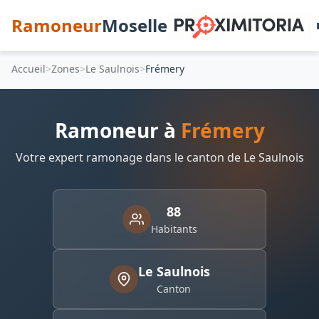
Ramoneur
Moselle
Accueil
Zones
Le Saulnois
Frémery
Ramoneur à
Frémery
Votre expert ramonage dans le canton de Le Saulnois
88
Habitants
Le Saulnois
Canton