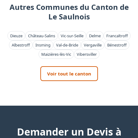
Autres Communes du Canton de
Le Saulnois
Dieuze
Château-Salins
Vic-sur-Seille
Delme
Francaltroff
Albestroff
Insming
Val-de-Bride
Vergaville
Bénestroff
Maizières-lès-Vic
Vibersviller
Voir tout le canton
Demander un Devis à