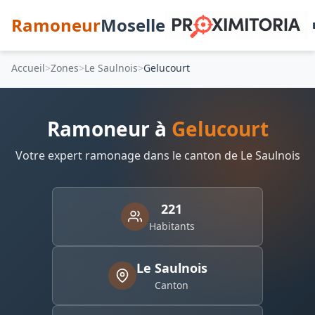
Ramoneur
Moselle
Accueil
Zones
Le Saulnois
Gelucourt
Ramoneur à
Gelucourt
Votre expert ramonage dans le canton de Le Saulnois
221
Habitants
Le Saulnois
Canton