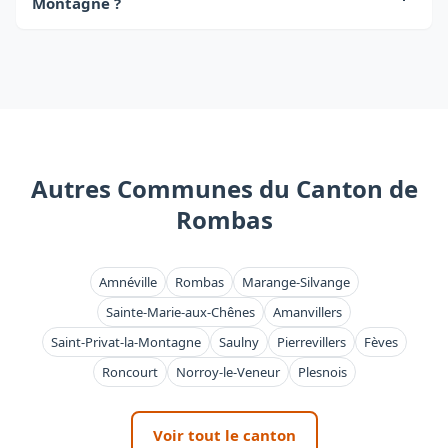
Montagne ?
certificat de ramonage est indispensable pour
votre assurance habitation.
Oui, nous disposons d'un service d'urgence
24h/24 et 7j/7 pour Montois-la-Montagne et le
canton de Rombas. Appelez le 03 87 00 00 00.
Autres Communes du Canton de
Rombas
Amnéville
Rombas
Marange-Silvange
Sainte-Marie-aux-Chênes
Amanvillers
Saint-Privat-la-Montagne
Saulny
Pierrevillers
Fèves
Roncourt
Norroy-le-Veneur
Plesnois
Voir tout le canton