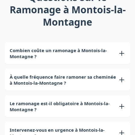
Ramonage à Montois-la-
Montagne
Combien coûte un ramonage à Montois-la-
Montagne ?
Le prix d'un ramonage à Montois-la-Montagne
varie de 50 à 100€ selon le type d'installation. Ce
À quelle fréquence faire ramoner sa cheminée
à Montois-la-Montagne ?
tarif inclut le déplacement, le ramonage et le
certificat officiel.
En Moselle, le ramonage doit être effectué 2 fois
par an pour les combustibles solides (bois,
Le ramonage est-il obligatoire à Montois-la-
Montagne ?
charbon) et 1 fois par an pour le gaz. C'est une
obligation légale.
Oui, le ramonage est obligatoire à Montois-la-
Montagne comme dans toute la France. Le
Intervenez-vous en urgence à Montois-la-