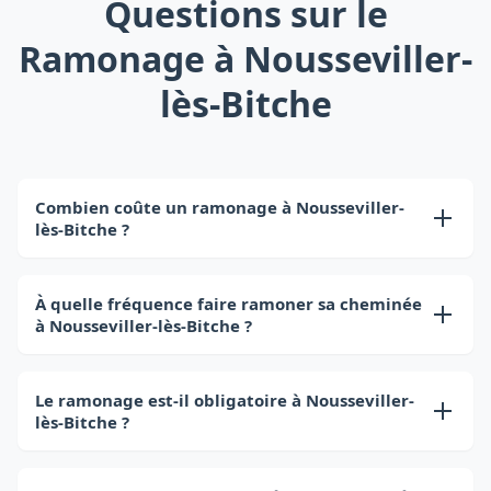
Questions sur le
Ramonage à Nousseviller-
lès-Bitche
Combien coûte un ramonage à Nousseviller-
lès-Bitche ?
Le prix d'un ramonage à Nousseviller-lès-Bitche
varie de 50 à 100€ selon le type d'installation. Ce
À quelle fréquence faire ramoner sa cheminée
à Nousseviller-lès-Bitche ?
tarif inclut le déplacement, le ramonage et le
certificat officiel.
En Moselle, le ramonage doit être effectué 2 fois
par an pour les combustibles solides (bois,
Le ramonage est-il obligatoire à Nousseviller-
lès-Bitche ?
charbon) et 1 fois par an pour le gaz. C'est une
obligation légale.
Oui, le ramonage est obligatoire à Nousseviller-