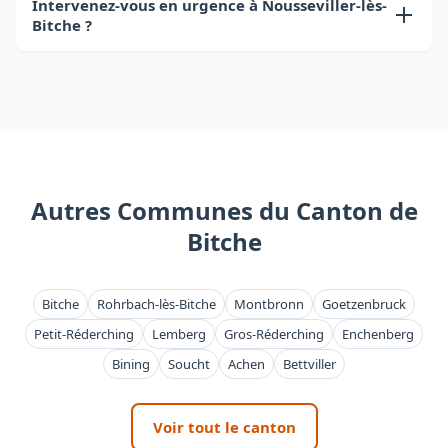
lès-Bitche comme dans toute la France. Le
Intervenez-vous en urgence à Nousseviller-lès-
Bitche ?
certificat de ramonage est indispensable pour
votre assurance habitation.
Oui, nous disposons d'un service d'urgence
24h/24 et 7j/7 pour Nousseviller-lès-Bitche et le
canton de Bitche. Appelez le 03 87 00 00 00.
Autres Communes du Canton de
Bitche
Bitche
Rohrbach-lès-Bitche
Montbronn
Goetzenbruck
Petit-Réderching
Lemberg
Gros-Réderching
Enchenberg
Bining
Soucht
Achen
Bettviller
Voir tout le canton