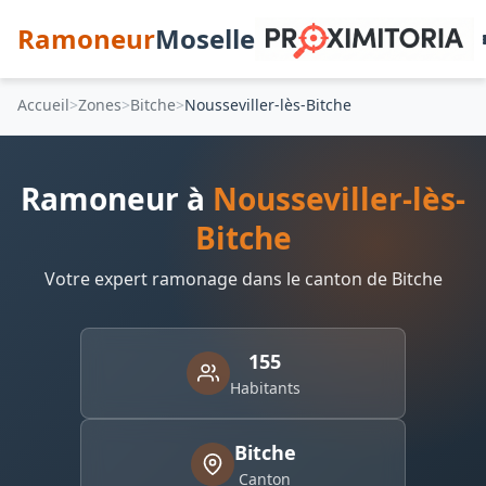
Ramoneur
Moselle
Accueil
Zones
Bitche
Nousseviller-lès-Bitche
Ramoneur à
Nousseviller-lès-
Bitche
Votre expert ramonage dans le canton de Bitche
155
Habitants
Bitche
Canton