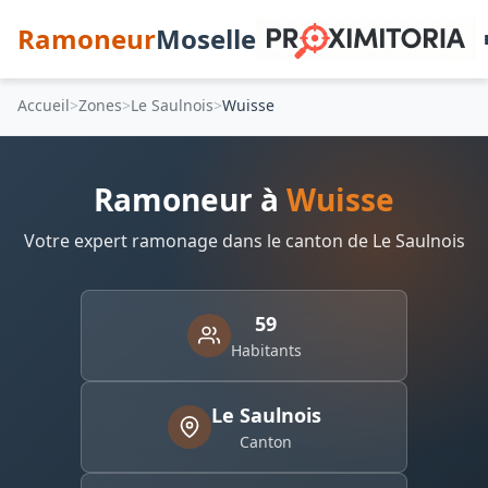
Ramoneur
Moselle
Accueil
Zones
Le Saulnois
Wuisse
Ramoneur à
Wuisse
Votre expert ramonage dans le canton de Le Saulnois
59
Habitants
Le Saulnois
Canton