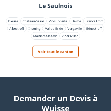
Le Saulnois
Dieuze
Château-Salins
Vic-sur-Seille
Delme
Francaltroff
Albestroff
Insming
Val-de-Bride
Vergaville
Bénestroff
Maizières-lès-Vic
Vibersviller
Voir tout le canton
Demander un Devis à
Wuisse